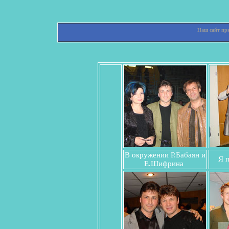
Наш сайт при
В окружении Р.Бабаян и
Я п
Е.Шифрина