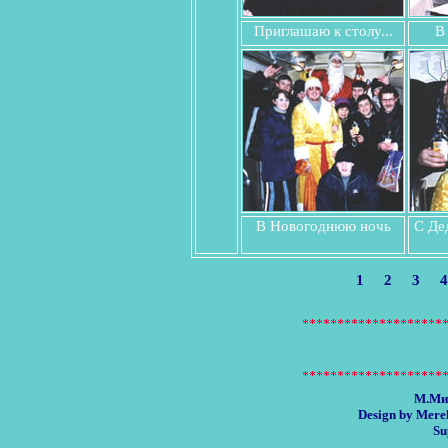
Приглашаю к столу...
В
В Новогоднюю ночь
С Де
1
2
3
4
М.Ми
Design by Mere
Su