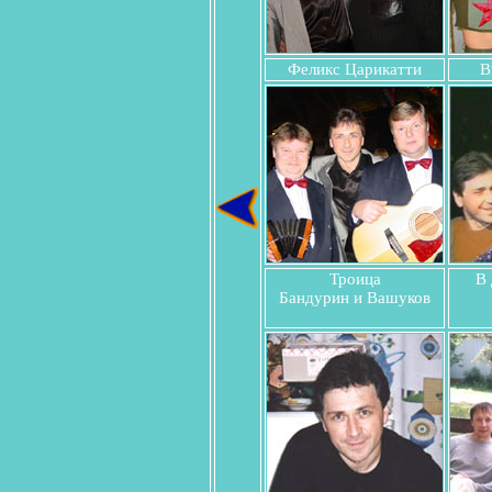
Феликс Царикатти
В
Троица
В 
Бандурин и Вашуков