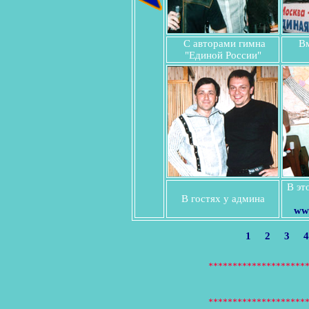
С авторами гимна
Вм
"Единой России"
В эт
В гостях у админа
ww
1
2
3
4