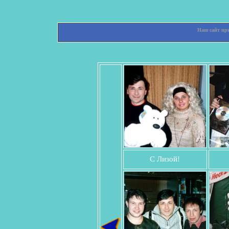
Наш сайт при
С Лизой!