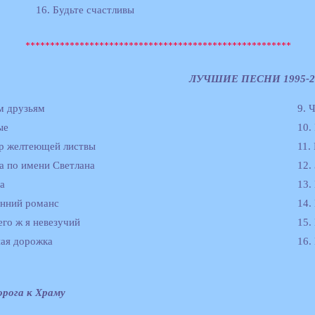
16. Будьте счастливы
ЛУЧШИЕ ПЕСНИ 1995-200
м друзьям
9. 
ые
10.
ер желтеющей листвы
11.
на по имени Светлана
12.
а
13.
енний романс
14.
его ж я невезучий
15.
ная дорожка
16.
орога к Храму