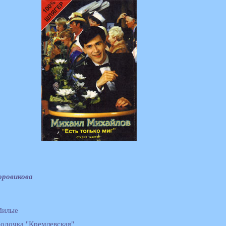
оровикова
Милые
Водочка "Кремлевская"