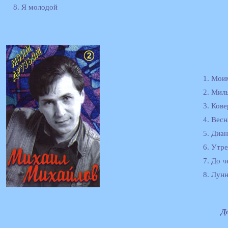
8. Я молодой
1. Мои
2. Мил
3. Ков
4. Вес
5. Диан
6. Утр
7. До ч
8. Лун
Д