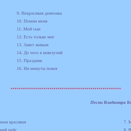
9. Некрасивая девчонка
10. Помни меня
11. Мой сын
12. Есть только миг
13. Завет живым
14. До чего я невезучий
15. Праздник
16. Ни минуты покоя
Песни Владимира Б
амая красивая
7. 
дний рейс
8. 