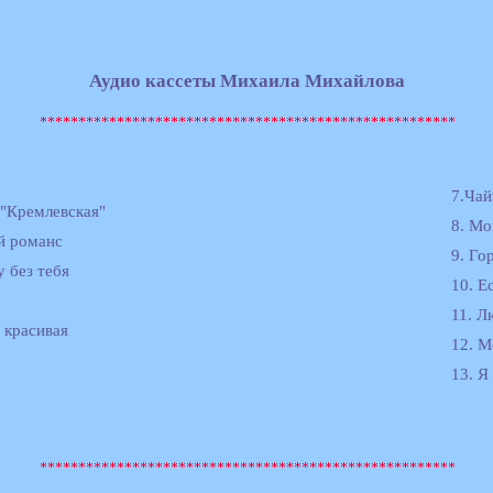
Аудио кассеты Михаила Михайлова
7.Чай
 "Кремлевская"
8. Мо
й романс
9. Го
у без тебя
10. Е
11. Л
 красивая
12. М
13. Я