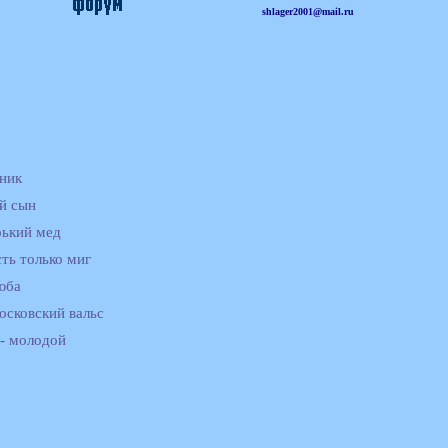
shlager2001@mail.ru
ник
й сын
рький мед
сть только миг
юба
осковский вальс
 - молодой