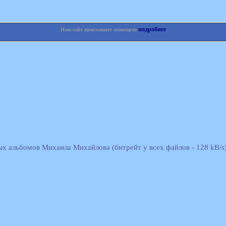
подробнее
Наш сайт приглашает спонсоров
ых альбомов Михаила Михайлова (битрейт у всех файлов - 128 kB/s)