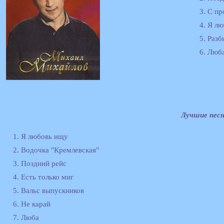
3. С п
4. Я л
5. Разб
6. Люб
Лучшие песн
1. Я любовь ищу
2. Водочка "Кремлевская"
3. Поздний рейс
4. Есть только миг
5. Вальс выпускников
6. Не карай
7. Люба