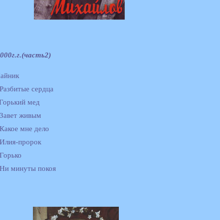
0г.г.(часть2)
Чайник
 Разбитые сердца
 Горький мед
 Завет живым
 Какое мне дело
 Илия-пророк
 Горько
 Ни минуты покоя